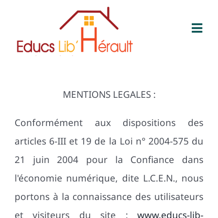
Skip
to
Togg
content
Navi
Accueil
Nos accompagnements
MENTIONS LEGALES :
Conformément aux dispositions des
Qui sommes-nous
articles 6-III et 19 de la Loi n° 2004-575 du
Nos valeurs
21 juin 2004 pour la Confiance dans
l'économie numérique, dite L.C.E.N., nous
Nos tarifs
portons à la connaissance des utilisateurs
et visiteurs du site :
www.educs-lib-